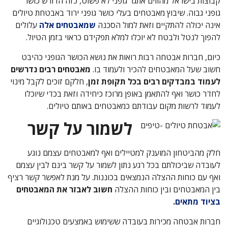
קבוצות בישראל מהווים אתגר גופני לא פשוט, כזה הדורש כושר
גופני גבוה. שיבוץ מאבטחים בעלי כושר גופני ירוד באבטחת טיולים
אינה יכולה להתקיים וזאת למול הסכנה
שמאבטחים אלה
עלולים
להפוך לנטל ולבטח לא יוכלו למלא תפקידם כראוי בזמן הטיול.
כיום, חברות אבטחה רבות רואות את נושא הכושר הגופני כהיבט
חשוב שעל המאבטחים להכיר ולעמוד בו.
מאבטחים רבים נדרשים
לעמוד במבדקים רבים בכל תקופת זמן
, חלקם זוכים לקבל מינוי
לחדר כושר ואף להתאמן באופן מרוכז כיחידה וזאת בכדי שיוכלו
לעמוד לרשות מקום עבודתם כמאבטחים באותם טיולים.
לשמור על קשר
חלק מהביטחון המוענק למטיילים ואף למאבטחים עצמם נוגע
לעובדה שביכולתם בכל רגע נתון לשמור על קשר בינם לבין עצמם
ואף עם כוחות ההצלה הנמצאים בכוננות. על מנת לאפשר קשר רציף
בין המאבטחים ובין כוחות ההצלה
חשוב לאבזר את המאבטחים
בציוד מתאים
.
חברות אבטחה מכירות בעובדה ששימוש באמצעים טכנולוגיים