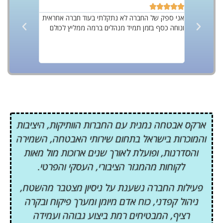










 מקצועי
אני ספק של החברה לא נתקלתי בעוד חברה אחראית
ונוחה כסף בזמן תמיד מנהלים ברמה ממליץ לכולם
ביותר מאבטח
עם אוכלוסיי
על החברה ע
בסטנדרטים ג
ארקס אבטחה נמנית עם החברות הוותיקות, היציבות
והמוכרות בישראל בתחום שירותי האבטחה, השמירה
והסדרנות, ופועלת לאורך שנים ארוכות מול מאות
לקוחות מהמגזר הציבורי, העסקי והפרטי.
פעילות החברה נשענת על ניסיון מצטבר מהשטח,
ניהול קפדני, כוח אדם מיומן ומערך פיקוח ובקרה
רציף, המבטיחים רמת ביצוע גבוהה ועמידה