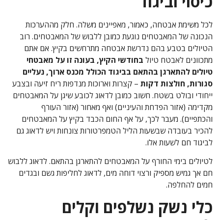
כיסוי וביגוד
לכל משימת אבטחה, כאמור, מאפיינים משלה. חלק מההערכות
הנכונה של המאבטחים נוגעת כמובן ללבוש של המאבטחים. רוב
הטיולים בטבע בהם נדרשת אבטחה מתרחשים בקיץ. אם אתם
מתכוונים לאבטח טיול
בחודשי הקיץ, בעונה זו על מאבטחי
טיולים להתארגן בהתאם בביגוד הכולל מכנס ארוך, נעליים
סגורות, חולצות דקות
– קצרות וארוכות מנדפות ריח זיעה ובצבע
ייחודי ובולט בשטח. חשוב כמובן לדאוג לכובע שיגן על המאבטחים
מקדימה (אזור הפדחת והעיניים) ואף מאחור (אזור העורף
והכתפיים). מעבר לכך, על אף החום הכבד בקיץ על המאבטחים
להכיר בעובדה שבשעות הליל הטמפרטורות צונחות ויש לדאוג גם
לביגוד חם לשעות אלו.
לטיולים בימי החורף על המאבטחים להתארגן בהתאם. לדאוג ללבוש
חם אך גמיש מספיק ורצוי דוחה מים, לדאוג לחליפות גשם ובגדים
חמים להחלפה.
כלי נשק נשלפים וקלים