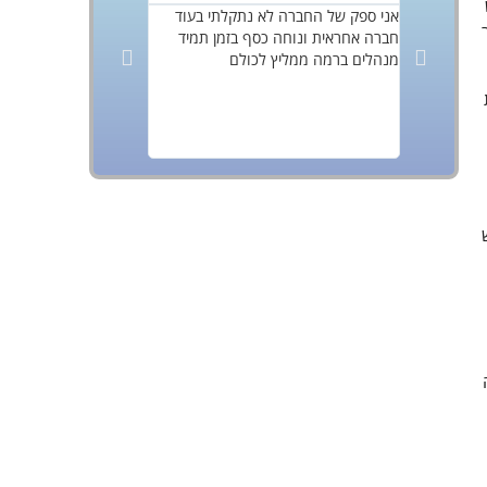
אני ספק של החברה לא נתקלתי בעוד
עו
חברה אחראית ונוחה כסף בזמן תמיד
ברמה גבוה ביותר מאבטח
מנהלים ברמה ממליץ לכולם
ומנומסים פוטרים כל נוש
בעיתית, עם אוכלוסייה מ
החברה עם ברצונכם לשמ
אבטחה בסטנדרטים גבוה
תעשייתי