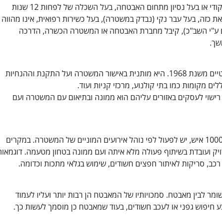
התנאים לכשירות מאבטח: מעל גיל 21, בוגר קורס פיקודי או בעל נסיון מתחום האבטחה, בעל השכלה של לפחות 12 שנות
את כזה, בעל עבר נקי (נבדק במשטרה), בעל כשירות רפואית, אינו מהווה
גם ע"י השב"כ), קיבל מחברת האבטחה או המשטרה הכשרה, הדרכה
שך.
אבטחה במגזר הפרטי מעוגנת בחוק רישוי עסקים פרטיים משנת 1968. היא מותנית באישור המשטרה ועל התקנת וההנחיות
ם מקומות כמו בתי קולנוע, מרכזי קניות ועוד.
 רישוי לעסקים באזורים עליהם הוא ממונה ובתיאום עם המשטרה ועם
במקומות בהם יש תעבורת אזרחים רבה, כלומר מעל 1000 איש, יש לפעול לפי נוהל אירועים המוניים של המשטרה. במקרים
ק ועובדת בשיתוף פעולה מלא איתה ועם ממונה בטחון מטעמה. דוגמאות
כב, סריקות לאיתור חפצים חשודים, שימוש בגלאי מתכות וכדומה.
ומר לבין מאבטח. סמכויותיו של המאבטח הן רבות יותר ועליו לעמוד
ע חיפוש גפני או לעכב חשודים, בעוד שמאבטח כן מוסמך לעשות כך.