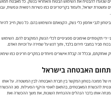
ם שנועדו להבטיח את השימוש הבטוח והאחראי בנשק. כל מאבטח חמוש
ם ומשטרת ישראל, ולעמוד בקריטריונים כמו כשירות רפואית ונפשית, עבר
חון לגבי אחסון כלי נשק, הקצאתם והשימוש בהם. כל נשק חייב להיות
ירי תקופתיים ואימונים ספציפיים לכלי הנשק המוקצים להם. השימוש
ח סביר במצבי חירום בלבד, ותוך דגש על שמירה על זכויות האדם.
ק ואחזקתם, ובכלל זה קבלת אישורים מיוחדים במקרים חריגים כמו שימוש
בתחום האבטחה בישראל
נויו של ממונה בטחון המקשר בין חברת האבטחה לבין המשטרה. על אותו
לוונטית להכשרת המאבטחים, בהתאם לאופי והיקף הפעילות. סוג ההכשרה
מנחה אותו בדבר הנהלים וההנחיות השונות, את משך ההכשרה ואת