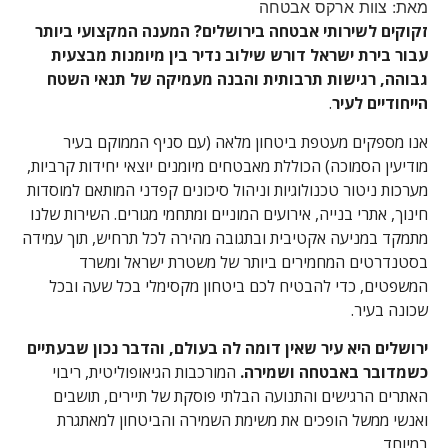
מאת: צוות ארקס אבטחה
זקוקים לשירותי אבטחה בירושלים? המענה המקצועי ביותר
עבור בירת ישראל דורש שילוב נדיר בין מיומנות מבצעית
גבוהה, רגישות תרבותית והבנה מעמיקה של תנאי השטח
הייחודיים לעיר
.
אנו מספקים מעטפת ביטחון מלאה (עם סניף הממוקם בעיר
מודיעין הסמוכה) הכוללת מאבטחים מיומנים יוצאי יחידות קרביות,
מערכות ניטור טכנולוגיות וניהול סיכונים קפדני המותאם למוסדות
חינוך, אתרי בנייה, אירועים המוניים ומתחמי מגורים. השירות שלנו
מתמקד במניעה אקטיבית ובתגובה מהירה לכל תרחיש, תוך עמידה
בסטנדרטים המחמירים ביותר של משטרת ישראל ומשרד
המשפטים, כדי להבטיח לכם ביטחון מקסימלי בכל שעה ובכל
שכונה בעיר.
ירושלים היא עיר שאין דומה לה בעולם, והדבר נכון שבעתיים
כשמדובר באבטחה ושמירה.
המורכבות הגיאופוליטית, ריבוי
האתרים הרגישים והתנועה הבלתי פוסקת של תיירים, תושבים
ואנשי ממשל הופכים את משימת השמירה והביטחון למאתגרת
במיוחד.