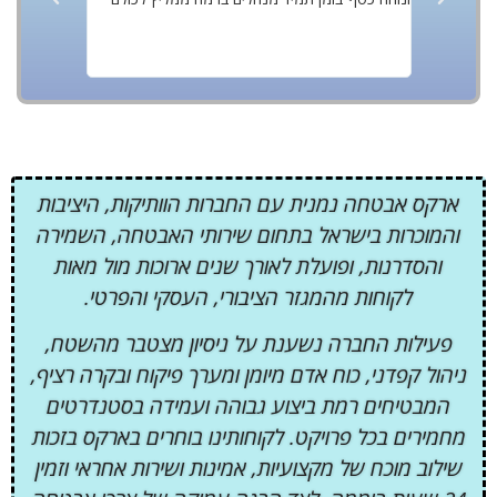
עם אוכלוסייה בעיתית, עם אוכלוסייה מעורבת ממליץ
portantly
על החברה עם ברצונכם לשמור על רמת אבטחה
honest.
בסטנדרטים גבוהים ושקט תעשייתי
ארקס אבטחה נמנית עם החברות הוותיקות, היציבות
והמוכרות בישראל בתחום שירותי האבטחה, השמירה
והסדרנות, ופועלת לאורך שנים ארוכות מול מאות
לקוחות מהמגזר הציבורי, העסקי והפרטי.
פעילות החברה נשענת על ניסיון מצטבר מהשטח,
ניהול קפדני, כוח אדם מיומן ומערך פיקוח ובקרה רציף,
המבטיחים רמת ביצוע גבוהה ועמידה בסטנדרטים
מחמירים בכל פרויקט. לקוחותינו בוחרים בארקס בזכות
שילוב מוכח של מקצועיות, אמינות ושירות אחראי וזמין