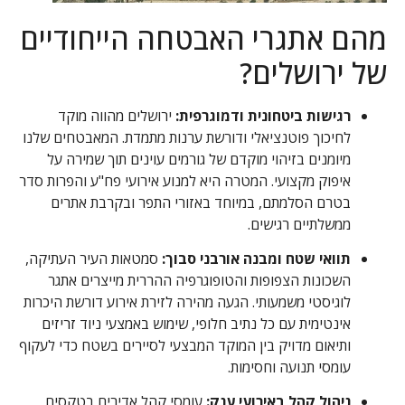
מהם אתגרי האבטחה הייחודיים
של ירושלים?
רגישות ביטחונית ודמוגרפית:
ירושלים מהווה מוקד
לחיכוך פוטנציאלי ודורשת ערנות מתמדת. המאבטחים שלנו
מיומנים בזיהוי מוקדם של גורמים עוינים תוך שמירה על
איפוק מקצועי. המטרה היא למנוע אירועי פח"ע והפרות סדר
בטרם הסלמתם, במיוחד באזורי התפר ובקרבת אתרים
ממשלתיים רגישים.
תוואי שטח ומבנה אורבני סבוך:
סמטאות העיר העתיקה,
השכונות הצפופות והטופוגרפיה ההררית מייצרים אתגר
לוגיסטי משמעותי. הגעה מהירה לזירת אירוע דורשת היכרות
אינטימית עם כל נתיב חלופי, שימוש באמצעי ניוד זריזים
ותיאום מדויק בין המוקד המבצעי לסיירים בשטח כדי לעקוף
עומסי תנועה וחסימות.
ניהול קהל באירועי ענק:
עומסי קהל אדירים בטקסים