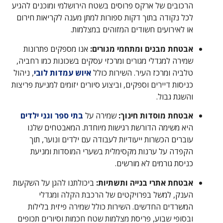
הרכובים של ארקס פרוסים בשטח הירושלמי ומוכנים להגיע
לכל נקודה בתוך דקות ספורות למתן מענה לקריאות חירום
או לאירועים חשודים המזוהים במצלמות.
אבטחת מבנים ומתחמי מגורים:
אנו מספקים פתרונות
שמירה למגדלי מגורים ומרכזי עסקים בשכונות כמו רחביה,
טלביה ומרכז העיר. השירות כולל
איוש עמדות לובי
, ניהול
כניסות דיירים וספקים, וביצוע סיורים יזומים למניעת פריצות
והשגת גבול.
אבטחת מוסדות חינוך:
שמירה על
בתי ספר וגני ילדים
היא משימה הדורשת רגישות מיוחדת. המאבטחים שלנו
עוברים הכשרות ייעודיות לעבודה עם ילדים ונוער, תוך
הקפדה על ערנות מקסימלית בשערי המוסדות ומניעת
כניסת גורמים לא מורשים.
אבטחת אתרי בנייה ותשתיות:
ביכולתנו להגן על השקעות
הענק, למשל בפרויקטים של הרכבת הקלה ומגדלי
המשרדים החדשים. השירות כולל שמירה פיזית בלילות
ובסופי שבוע, פריסת מצלמות שטח חכמות וסיורים תכופים