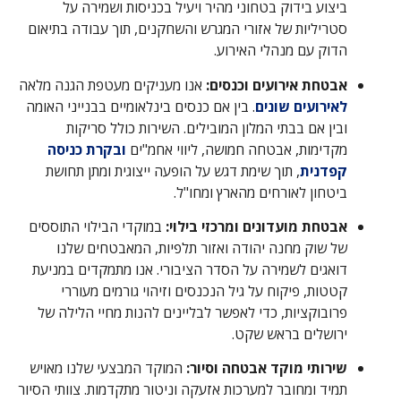
ביצוע בידוק בטחוני מהיר ויעיל בכניסות ושמירה על
סטריליות של אזורי המגרש והשחקנים, תוך עבודה בתיאום
הדוק עם מנהלי האירוע.
אבטחת אירועים וכנסים:
אנו מעניקים מעטפת הגנה מלאה
לאירועים שונים
. בין אם כנסים בינלאומיים בבנייני האומה
ובין אם בבתי המלון המובילים. השירות כולל סריקות
מקדימות, אבטחה חמושה, ליווי אחמ"ים
ובקרת כניסה
קפדנית
, תוך שימת דגש על הופעה ייצוגית ומתן תחושת
ביטחון לאורחים מהארץ ומחו"ל.
אבטחת מועדונים ומרכזי בילוי:
במוקדי הבילוי התוססים
של שוק מחנה יהודה ואזור תלפיות, המאבטחים שלנו
דואגים לשמירה על הסדר הציבורי. אנו מתמקדים במניעת
קטטות, פיקוח על גיל הנכנסים וזיהוי גורמים מעוררי
פרובוקציות, כדי לאפשר לבליינים להנות מחיי הלילה של
ירושלים בראש שקט.
שירותי מוקד אבטחה וסיור:
המוקד המבצעי שלנו מאויש
תמיד ומחובר למערכות אזעקה וניטור מתקדמות. צוותי הסיור