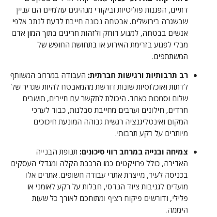
דתיים, הפגנות פוליטיות וביקורי מנהיגים עולמיים הם עניין
שבשגרה בירושלים. אבטחה נכונה חייבת לדעת לנתב אלפי
אנשים בבטחה, למנוע דוחק ולזהות חריגים בתוך המון אדם
מבלי לפגוע בזרימת האירוע או בתחושת החופש של
המשתתפים.
רב תרבותיות ורגישות חברתית:
העבודה במרחב המשותף
לדתות ואוכלוסיות שונות דורשת מהמאבטח להיות שגריר של
שלום וסמכות כאחד. היכולת לתקשר עם תיירים, תושבים
חרדים, חילונים וערבים מחייבת סבלנות, כבוד לערכי
המקום ואינטליגנציה רגשית גבוהה המונעת חיכוכים
מיותרים על רקע תרבותי.
צמיחה ובנייה במרחב רווי סיכונים:
תנופת הבנייה
האדירה, כולל פרויקטים כמו הרכבת הקלה ומגדלי העסקים
בכניסה לעיר, מייצרת אתרי עבודה חשופים. אתרים אלו
מועדים לגניבות ציוד הנדסי, חבלות על רקע לאומני או
פלילי, ודורשים פיקוח רציף ומתוחכם לאורך כל שעות
היממה.