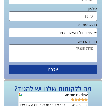
טלפון
נושא הפנייה
מהות הפנייה
שליחה
מה ללקוחות שלנו יש להגיד?
Yoff Rozov
Anton Burkov










 מקצועי
אני ספק של החברה לא נתקלתי בעוד חברה אחראית