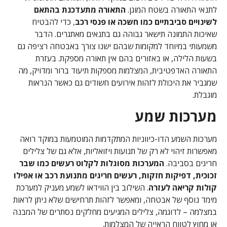
לתנאי התאורה בשטח המוגן.
התאורה מתעדכנת בהתאם
לשינויים סביבתיים כמו חשכה או פנסי רכב
, כדי להבטיח
שאיכות התמונה תישאר גבוהה גם בתנאים מאתגרים. הדבר
משמעותי במיוחד למקומות שבהם ישנו צורך באבטחה רציפה גם
בשעות הלילה, או באזורים בהם אין תאורה מספקת. בעזרת
התאורה האדפטיבית, המצלמות מספקות תיעוד ברור ומדויק, מה
שמגביר את היכולת לזהות אירועים חשודים גם כאשר הנראות
מוגבלת.
מערכות שמע
מערכות השמע הדו-כיווניות המתקדמות המוטמעות במוקד רואה
מאפשרות זיהוי לא רק של תנועות ויזואליות, אלא גם של צלילים
חריגים בסביבה.
המערכות מסוגלות לקלוט רעשים כמו שבר
זכוכית, דפיקות חזקות, רעשים חריגים מתנועת רכב או אפילו
קולות קריאה לעזרה
. השילוב בין הווידאו לשמע מעניק למערכת
מימד נוסף של אבטחה, ומאפשר לזהות תרחישים שלא ניתן לראות
במצלמה – לדוגמה, צלילים המגיעים מחלקים נסתרים של המבנה
או מחוץ לטווח הראייה של המצלמות.