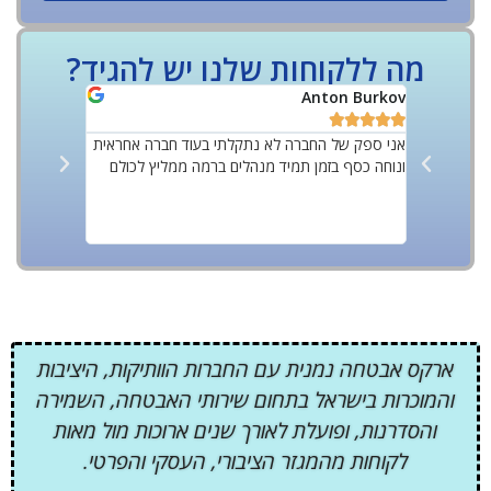
מה ללקוחות שלנו יש להגיד?
Yoff Rozov
Anton Burkov










אני ספק של החברה לא נתקלתי בעוד חברה אחראית
ונוחה כסף בזמן תמיד מנהלים ברמה ממליץ לכולם
ביותר מאבטחים
עם אוכלוסייה 
על החברה עם 
בסטנדרטים גב
ארקס אבטחה נמנית עם החברות הוותיקות, היציבות
והמוכרות בישראל בתחום שירותי האבטחה, השמירה
והסדרנות, ופועלת לאורך שנים ארוכות מול מאות
לקוחות מהמגזר הציבורי, העסקי והפרטי.