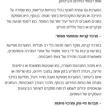
אמת לצוותי החירום והביטחון.
המערכת גם עוזרת לאכוף נהלי בטיחות ובריאות, כמו שמירה על
היגיינה או מניעת התקהלויות בזמני מגפה. בנוסף, היא מספקת
נתונים חשובים לניהול יעיל יותר של המוסד, כמו דפוסי תנועה של
מבקרים או ניצול חללים פנויים.
–
מרכזי קניות ומתחמי מסחר
:
במרכזי קניות, מוקד רואה מהווה כלי רב-תכליתי. המערכת מסייעת
במניעת גניבות על ידי ניטור מתמיד של אזורי המכירה והמחסנים,
ומאפשרת תגובה מהירה של צוותי האבטחה.
היא מזהה התנהגות חשודה, כמו שוטטות ממושכת או ניסיונות
פריצה, ויכולה להתריע בזמן אמת. במצבי חירום, כמו שריפה או
איום ביטחוני, המערכת מספקת מענה מהיר ויעיל, מסייעת בפינוי
ומנחה את כוחות החירום. בנוסף, מלבד הצורך האבטחתי, הנתונים
שנאספים יכולים לשמש לניתוח מתקדם לשיפור הביצועים
העסקיים של המתחם.
–
חברות היי-טק ומרכזי פיתוח
: