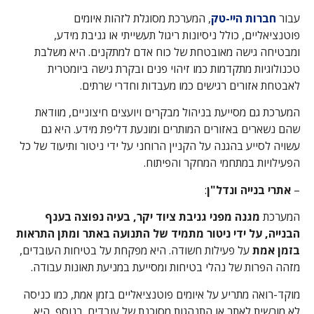
עבור
חברות היי-טק
, המערכת מסוגלת לזהות איומים
פוטנציאליים, כולל ניסיונות ריגול תעשייתי או גניבת מידע,
ומבטיחה גישה מאובטחת של כוח אדם למתקנים. היא משלבת
טכנולוגיות מתקדמות כמו זיהוי פנים ובקרת גישה ביומטרית
לאבטחת אזורים רגישים כמו מעבדות וחדרי שרתים.
המערכת גם מסייעת בניהול מבקרים ויועצים חיצוניים, מוודאת
שהם נשארים באזורים המותרים ומונעת דליפת מידע. היא גם
עשויה לסייע בהגנה על הקניין הרוחני על ידי ניטור ותיעוד של כל
הפעילויות במתחמי המחקר והפיתוח.
–
אתרי בנייה ונדל"ן
:
המערכת
מגנה מפני גניבת ציוד יקר, בעיה נפוצה בענף
הבנייה, על ידי ניטור מתמיד של התנועה באתר ומתן התראות
בזמן אמת
על פעילות חשודה. היא מפקחת על בטיחות העובדים,
מזהה הפרות של נהלי בטיחות ומסייעת במניעת תאונות עבודה.
מוקד-רואה מתריע על איומים פוטנציאליים בזמן אמת, כמו כניסה
לא מורשית לאתר או התנהגות מסוכנת של עובדים. בנוסף, היא