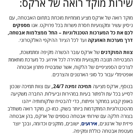
שירות מוקד רואה של ארקס:
מוקד רואה של ארקס מציע מומחיות מוכחת בתחום האבטחה, עם
ניסיון עשיר ומקצועיות חסרת פשרות בכל פרויקט. אנו
מספקים
לכם את כל המערכות הטכנולוגיות – החל ממצלמות אבטחה,
דרך מערכות האזעקה
ועד לכל הציוד ההיקפי האלקטרוני.
צוות המוקדנים
של ארקס עובר הכשרה מקיפה ומתמשכת,
המבטיחה תגובה מקצועית ומהירה לכל אירוע. כל מערכת מותאמת
לצרכים הספציפיים של הלקוח, אשר שמבטיח פתרון אבטחה
אופטימלי עבור כל סוגי הארגונים והצרכים.
בנוסף, ארקס מציעה
תמיכה זמינה 24/7,
עם צוות תמיכה שנכון
לסייע בכל עת ולפתור בעיות במהירות וביעילות. החברה משקיעה
באופן קבוע במחקר ופיתוח, כדי להבטיח שלקוחותיה ייהנו
מהטכנולוגיות המתקדמות ביותר בשוק. כמו-כן, מוקד רואה משתלב
בצורה חלקה עם שירותי אבטחה נוספים של ארקס, בהן אבטחה
פיזית של ארגונים,
אירועים
, ישובים, מתקנים וכדומה, ובכך יוצר
מעטפת אבטחה כוללת ומקיפה.