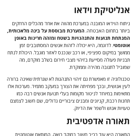
אנליטיקת וידאו
ניתוח הוידאו המובנה במערכת מהווה את אחד מהכלים החזקים
ביותר בתחום האבטחה.
המערכת מבוססת על בינה מלאכותית,
המנתחת תנועות והתנהגויות בשטח ומזהה חריגות באופן
אוטומטי
. לדוגמה, היא יכולה לזהות אנשים המסתובבים זמן
ממושך במיקום ספציפי, או רכב שנכנס לאזור מוגבל. היכולת לנתח
תבניות פעולה מסייעת בזיהוי מצבי חירום בשלב מוקדם, מה
שמוביל לתגובה מהירה וממוקדת.
טכנולוגיה זו מאפשרת גם זיהוי התנהגות לא שגרתית שאינה ברורה
לעין אנושית, ובכך מפחיתה את הצורך במעקב מתמיד. מערכות אלו
מתאימות במיוחד לניטור מקומות בעלי תנועת אנשים רבה כמו
תחנות רכבת, קניונים ומבנים ציבוריים גדולים, שם חשוב לצמצם
טעויות אנוש ולשפר את הדיוק.
תאורה אדפטיבית
התאורה היא עוד רכיב חשוב במוקד רואה, המותאם אוטומטית