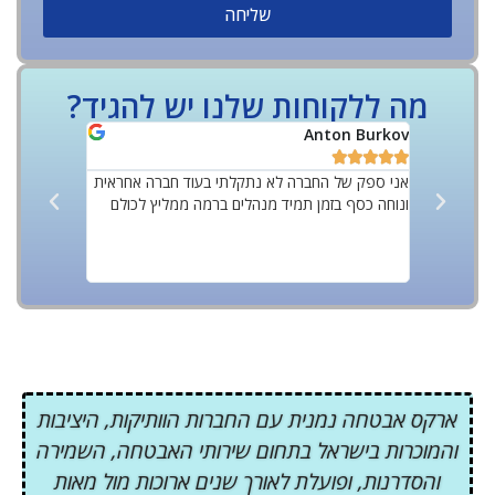
שליחה
מה ללקוחות שלנו יש להגיד?
Yoff Rozov
Anton Burkov










 מקצועי
אני ספק של החברה לא נתקלתי בעוד חברה אחראית
ונוחה כסף בזמן תמיד מנהלים ברמה ממליץ לכולם
ביותר מאבטח
עם אוכלוסיי
על החברה ע
בסטנדרטים ג
ארקס אבטחה נמנית עם החברות הוותיקות, היציבות
והמוכרות בישראל בתחום שירותי האבטחה, השמירה
והסדרנות, ופועלת לאורך שנים ארוכות מול מאות