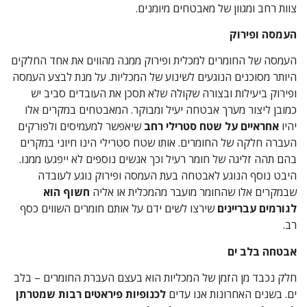
צוות רחב ומגוון של מאבטחים מיומנים.
העמסה ופירוק
העמסה של החומרים למכלית ופירוק ממנה מהווים את אחד החלקים
היותר מסוכנים הנוגעים לשינוע של המכליות. על מנת לבצע העמסה
ופירוק ביעילות ובצורה שקולה שלא תסכן את העובדים סביב יש
כמובן ליצור מערך אבטחה יעיל ומבוקר. המאבטחים במקרים אלו
יהיו
אחראיים על שטח סטרילי רחב
שיאפשר למעמיסים ולפורקים
העברה חלקה של החומרים. אותו שטח סטרילי הינו חיוני במקרים
בהם תהה זליגה של חומר רעיל וכך אנשים נוספים לא ייפגעו ממנו.
היבט נוסף הנוגע לאבטחה בעת העמסה ופירוק נוגע לעובדה
שבמקרים אלו שהחומר מועבר מהמכלית או אליה
חשוף הוא
לגורמים עבריינים
שירצו לשים ידם על אותם חומרים השווים כסף
רב.
אבטחה בלב ים
חלק נכבד מן הזמן של המכליות הוא בעצם העברת החומרים – בלב
ים. בשנים האחרונות אנו עדים
לכנופיות פיראטים רבות שמטרתן