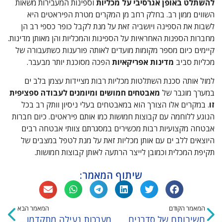
להשתלט באופן אגרסיבי על מכליות
וספינות המעבירות משאות
השווים ממון רב. בחלק רחב מן המקרים מטרת הפיראטים היא
לשבות את הספינה ויושביה זאת על מנת לקבל כופר כספי רב הן
מחברות הספנות האחראיות על הספינות והמכליות והן מאותן מדינות.
קיימים כיום מספר מקומות מועדים לאותה פורענות כשתעבורה של
מכליות סביב
מדינות אפריקאיות
הפכה מסוכנת יותר מבעבר.
למול אותה סכנת השתלטות מכליות רבות מציידות עצמן בלב ים
במערך מוגבר של
מאבטחים חמושים ומיומנים לעבודה ספציפית
זו
. במקרים אלו הצורך הוא במאבטחים בעלי ניסיון וותק רב בכל
הנוגע ללוחמה עם קבוצות חמושות כמו אותם פיראטים. כיום חברות
אבטחה מקצועיות רבות מכשירים במסגרתם צוותי אבטחה רבים
היוצאים ללב ים עם אותן מכליות זאת על מנת לטפל במצבים של
תקיפת המכלית וכמובן לייצר הרתעה לאותן קבוצות חמושות.
שיתוף המאמר:
המאמר הקודם
המאמר הבא
חשיבותם של סדרנים
מערכות נעילה מתקדמות לאבטחת הבית