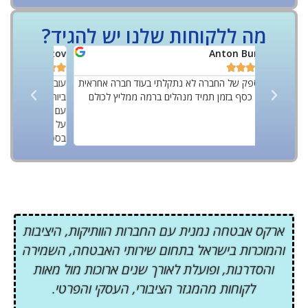
מה ללקוחות שלנו יש להגיד?
NOVETSKI
Yoff Rozov










רה אחראית
עובד עם חברת ARAKS זמן רב שירות ברמה גבוה
 11 years.
ץ לכולם
ביותר מאבטחים מיומנים ומנומסים פוטרים כל נושא
reat guys.
עם אוכלוסייה בעיתית, עם אוכלוסייה מעורבת ממליץ
mportantly
על החברה עם ברצונכם לשמור על רמת אבטחה
honest.
בסטנדרטים גבוהים ושקט תעשייתי
ארקס אבטחה נמנית עם החברות הוותיקות, היציבות
והמוכרות בישראל בתחום שירותי האבטחה, השמירה
והסדרנות, ופועלת לאורך שנים ארוכות מול מאות
לקוחות מהמגזר הציבורי, העסקי והפרטי.