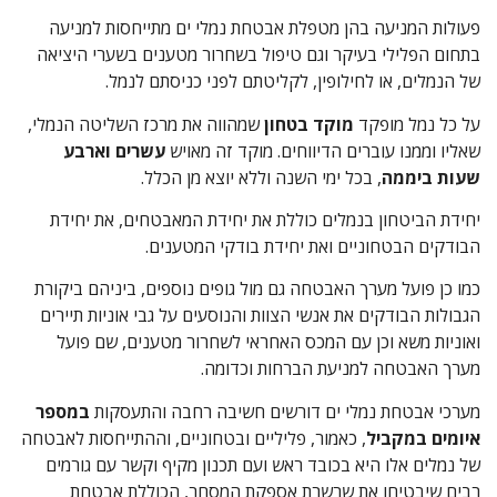
פעולות המניעה בהן מטפלת אבטחת נמלי ים מתייחסות למניעה
בתחום הפלילי בעיקר וגם טיפול בשחרור מטענים בשערי היציאה
של הנמלים, או לחילופין, לקליטתם לפני כניסתם לנמל.
על כל נמל מופקד
מוקד בטחון
שמהווה את מרכז השליטה הנמלי,
שאליו וממנו עוברים הדיווחים. מוקד זה מאויש
עשרים וארבע
שעות ביממה
, בכל ימי השנה וללא יוצא מן הכלל.
יחידת הביטחון בנמלים כוללת את יחידת המאבטחים, את יחידת
הבודקים הבטחוניים ואת יחידת בודקי המטענים.
כמו כן פועל מערך האבטחה גם מול גופים נוספים, ביניהם ביקורת
הגבולות הבודקים את אנשי הצוות והנוסעים על גבי אוניות תיירים
ואוניות משא וכן עם המכס האחראי לשחרור מטענים, שם פועל
מערך האבטחה למניעת הברחות וכדומה.
מערכי אבטחת נמלי ים דורשים חשיבה רחבה והתעסקות
במספר
איומים במקביל
, כאמור, פליליים ובטחוניים, וההתייחסות לאבטחה
של נמלים אלו היא בכובד ראש ועם תכנון מקיף וקשר עם גורמים
רבים שיבטיחו את שרשרת אספקת המסחר, הכוללת אבטחת