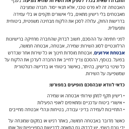
החברה רשאית בכלל לספק את השירות שהיא מציעה
. בענף
האבטחה זה לא פרט טכני, אלא תנאי יסוד. חברה שמציבה
מאבטחים בלי רישיון מתאים, בלי אישורים תקפים או בלי עמידה
בדרישות החוק, עלולה לסכן את הלקוח מבחינה משפטית, ביטוחית
ותפעולית.
לפני חתימה על ההסכם, חשוב לבדוק שהחברה מחזיקה ברישיונות
הרלוונטיים לסוג השירות: שמירה, אבטחה, אבטחה חמושה,
אבטחת אירועים
, אבטחת מוסדות חינוך או כל שירות אחר שנדרש
בפועל. בנוסף, ההסכם צריך לחייב את החברה לעדכן את הלקוח על
כל שינוי ברישיון, בהיתר, באישור ביטוחי או בדרישה רגולטורית
שמשפיעה על השירות.
כדאי לוודא שבהסכם מופיעים במפורש:
• רישיון תקף למתן שירותי אבטחה או שמירה
• אישורי ביטוח עדכניים ומתאימים לאופי הפעילות
• התחייבות לעמידה בדיני עבודה, בטיחות ונהלי אבטחה מחייבים
כאשר מדובר באבטחה חמושה, באתר רגיש או במקום שמונחה על
ידי גורם רשמי, יש לבדוק גם התאמה לדרישות הספציפיות של אותו