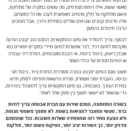
גם תנאי התשלום צריכים להיות מסודרים: מועד הגשת חשבונית, מי
מאשר שעות, אילו דוחות מצורפים, מה עושים במקרה של מחלוקת,
והאם מחלוקת על חלק מהחיוב מאפשרת לעכב את כל התשלום.
אלה פרטים קטנים שנראים שוליים בתחילת הדרך, אבל חוסכים
הרבה חיכוכים בהמשך.
לבסוף, צריך להסדיר את סיום ההתקשרות. הסכם טוב קובע הודעה
מוקדמת לסיום רגיל, לצד אפשרות לסיום מיידי במקרים חמורים כמו
אובדן רישיון, ביטול ביטוח, אי הצבת מאבטחים, הפרת דיני עבודה
או הפרות חוזרות של נהלי האתר.
חשוב שגם הסיום יתבצע בצורה מסודרת: החזרת ציוד, ביטול תגי
כניסה, העברת יומני משמרת, סגירת הרשאות וחפיפה לספק חדש
במידת הצורך. באבטחה, גם סיום התקשרות צריך להתנהל בזהירות,
כדי שהאתר לא יישאר חשוף בין ספק אחד לאחר.
בשורה התחתונה, הסכם שירות עם חברת אבטחה צריך להיות
ברור, מעשי ומחובר למציאות בשטח. לא מסמך משפטי מנופח,
ולא הצעת מחיר רזה שמסתירה שאלות חשובות. ככל שההסכם
מדויק יותר, כך השירות יציב יותר, הפיקוח פשוט יותר, והלקוח