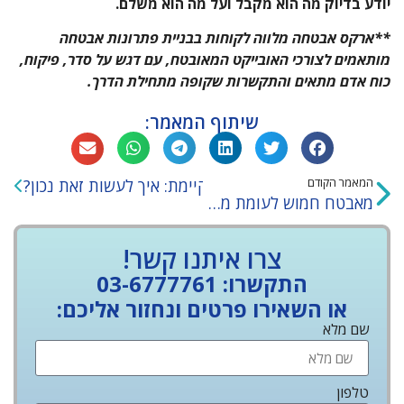
יודע בדיוק מה הוא מקבל ועל מה הוא משלם.
**ארקס אבטחה מלווה לקוחות בבניית פתרונות אבטחה
מותאמים לצורכי האובייקט המאובטח, עם דגש על סדר, פיקוח,
כוח אדם מתאים והתקשרות שקופה מתחילת הדרך.
שיתוף המאמר:
המאמר הקודם
החלפת חברת אבטחה קיימת: איך לעשות זאת נכון?
 הבא
מאבטח חמוש לעומת מאבטח לא חמוש
צרו איתנו קשר!
התקשרו: 03-6777761
או השאירו פרטים ונחזור אליכם:
שם מלא
טלפון