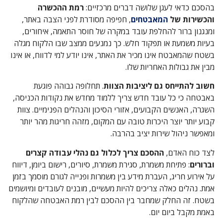
בהסכם כדאי לעגן שלושה דברים מרכזיים:
רמת ההכשרה
והכשירות של
המאבטחים
, חפיפה מסודרת לפני הצבה באתר,
ומנגנון ברור להחלפת עובד במקרה של חוסר התאמה, איחורים,
בעיות משמעת או תפקוד חלש. כך נמנעים ממצב שבו הלקוח מגלה
בשטח שהמאבטח אינו מכיר את האתר, אינו יודע למי לדווח, או אינו
מבין את גבולות האחריות שלו.
חשוב להתייחס גם ליציבות הצוות
. תחלופה גבוהה פוגעת
באבטחה כי כל עובד חדש צריך ללמוד מחדש את נקודות הכניסה,
השגרה, האנשים הקבועים, אזורי הסיכון והנהלים הפנימיים. צוות
קבוע יותר יוצר היכרות טובה עם המקום, מזהה חריגות מהר יותר
ומאפשר ניהול שירות יציב בהרבה.
לצד כוח האדם,
ההסכם צריך לכלול גם נהלי עבודה קצרים
וברורים
: פתיחת משמרת, סגירת משמרת, סיורים, רישום ביומן, דיווח
על אירוע חריג, העברת מידע בין משמרות ופנייה לגורם מוסמך בזמן
אמת. נהלים כאלה צריכים להיות מעשיים, מובנים לעובדים ומיושמים
בשטח. זה החלק שמחבר בין ההסכם לבין רמת האבטחה שהלקוח
באמת מקבל ביום יום.