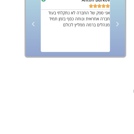










ץ בחום
אני ספק של החברה לא נתקלתי בעוד
חברה אחראית ונוחה כסף בזמן תמיד
ברמה גבוה ביותר מאב
מנהלים ברמה ממליץ לכולם
ומנומסים פוטרים כל נ
בעיתית, עם אוכלוסייה
החברה עם ברצונכם ל
אבטחה בסטנדרטים גב
תעשייתי