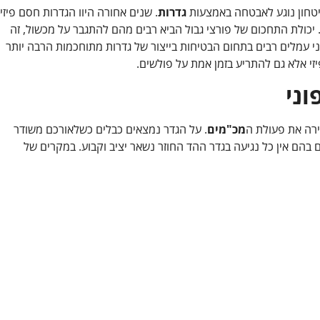
ביטחון נוגע לאבטחה באמצעות
גדרות
. שנים אחורה היוו הגדרות חסם פיזי
יכולת התחכום של פורצי גבול הביא רבים מהם להתגבר על מכשול, זה
שני עמלים רבים בתחום הבטיחות בייצור של גדרות מתוחכמות הרבה יותר
זי אלא גם להתריע בזמן אמת על פולשים.
וני
ירה את פעולת ה
מכ"מים
. על הגדר נמצאים כבלים כשלאורכם משודר
הם אין כל נגיעה בגדר ההד החוזר נשאר יציב וקבוע. במקרים של
אדיר חנניה