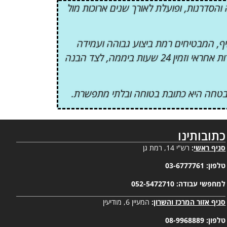
הסדרנות, ופועלת לאורך שנים ארוכות מול
יף, המבטיחים רמת ביצוע גבוהה ועמידה
בסטנדרטים מחמירים בכל פרויקט. לקוחותינו בוחרים בארקס בזכות שילוב מוכח של מקצועיות, אמינות ושירות אחראי וזמין 24 שעות ביממה, לצד הבנה
ס אבטחה היא כתובת בטוחה ובלתי מתפשרת.
כתובותינו
סניף ראשי
:
רש"י 14, רמת גן
טלפון:
03-6777761
למחפשי עבודה:
052-5472710
סניף אזור המרכז והשרון
:
המעיין 6, מודיעין
טלפון:
08-9968889