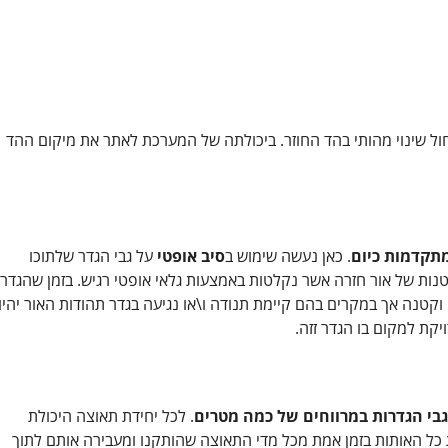





חברה ברמה גבוהה מאוד מומל
צוות מקצועי ומיומן ביותר
חול שינוי מהותי בהד החוזר. ביכולתה של המערכת לאתר את מיקום ההד
תקדמות כיום
. כאן נעשה שימוש ב
סיב אופטי
על גבי הגדר שלתוכו
טנות של אור חזרה אשר נקלטות באמצעות גלאי אופטי רגיש. בזמן שהגדר
וקטנה אך במקרים בהם קיימת תנודה ו\או נגיעה בגדר תהודות האור יהיו
יקת למקום בו הגדר זזה.
גבי הגדרות במרווחים של כמה מטרים
. לכל יחידת תאוצה היכולת
 כל האותות בזמן אמת מכל מדי התאוצה שהותקנו ומעבירה אותם לתוך