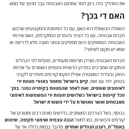
את התהליך כולו. ניתן לומר שתחום האבטחה עבר מהפך של ממש.
האם די בכך?
השאלה הנשאלת היא האם, עם כל המיומנת והמקצועיות שרכשו
חברות אבטחה, עם כל הציוד והעזרים המתקדמים, האם שירותי
האבטחה המסופקים היום מספיקים ונותני מענה מלא לדרישה או
שמא יש מקום לשיפור?
חברות האבטחה מצידן מגייסות מועמדים, פועלות לפי הנהלים
והתקנים שמציבים בפניהן הרשויות והגופים האמונים על אכיפת
החוק ובעידוד המשטרה אפילו הוקמו קורסים מיוחדים לקציני
בטחון. יחד עם זאת,
קיים בישראל מחסור באזורי מטווח ירי
לאימונים שוטפים, זאת לאחר שהמטווח בקיסריה נסגר. בסך
הכל קיימות בישראל כשלושים חומות ירי המשמשות לאימוני
מאבטחים ואשר מאושרת על ידי משטרת ישראל
.
בנוסף, בשל הצרכים המשתנים, נדרשים סוגים רבים ומגוונים של
קורסים והכשרות, כמו למשל
הגנה עצמית ואימוני תקיפה, שימוש
באמל"ח, רענון הנהלים ואחרים
. מדובר בכמות גדולה אד של