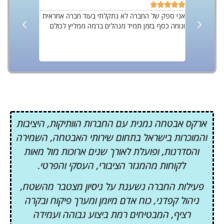










 מקצועי
אני ספק של החברה לא נתקלתי בעוד חברה אחראית
ונוחה כסף בזמן תמיד מנהלים ברמה ממליץ לכולם
ביותר מאבטח
עם אוכלוסיי
על החברה ע
בסטנדרטים ג
ארקס אבטחה נמנית עם החברות הוותיקות, היציבות
והמוכרות בישראל בתחום שירותי האבטחה, השמירה
והסדרנות, ופועלת לאורך שנים ארוכות מול מאות
לקוחות מהמגזר הציבורי, העסקי והפרטי.
פעילות החברה נשענת על ניסיון מצטבר מהשטח,
ניהול קפדני, כוח אדם מיומן ומערך פיקוח ובקרה
רציף, המבטיחים רמת ביצוע גבוהה ועמידה