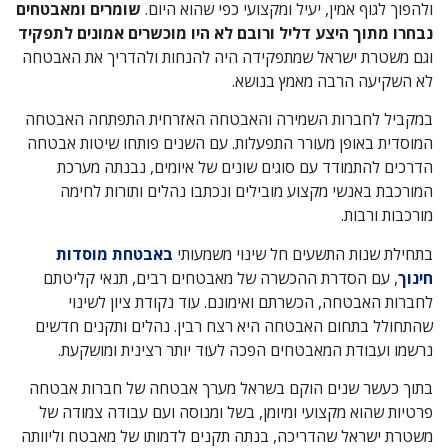
ולהפוך לגוף אמין, יעיל ומקצועי כפי שהוא היום.
שומרים ומאבטחים
נבחרו מתוך היצע דליל ורובם לא היו מוכשרים אמונים לתפקיד
וגם משטרת ישראל שמתפקידה היה להנחות ולהדריך את האבטחה
לא השקיעה הרבה מאמץ בנושא.
במקביל לחברות השמירה והאבטחה האזרחית התפתחה האבטחה
המוסדית באופן מעורר התפעלות. עם השנים פותחו שיטות אבטחה
הדרכים להתמודד עם סוגים שונים של איומים, נבנתה מערכת
המורכבת באנשי מקצוע מובילים ונכתבו נהלים ותורות לחימה
מורכבות ורבות.
בתחילת שנות התשעים חל שינוי משמעותי
באבטחת מוסדות
חינוך
, עם הסדרת ההכשרה של מאבטחים רבים, תנאי קליטתם
לחברות האבטחה, הכשרתם ואימונם. עוד נקודת ציון לשינוי
שהתחולל בתחום האבטחה היא רצח רבין. נהלים ותקנים חדשים
נרשמו ועבודת המאבטחים הפכה לעוד יותר רצינית ומושקעת.
בתוך כעשר שנים הוקם בשראל מערך אבטחה של חברות אבטחה
פרטיות שהוא מקצועי ומיומן, בשל ומנוסה ועם עבודה צמודה של
משטרת ישראל שהדריכה, בנתה תקנים לדמותו של מאבטח וליוותה