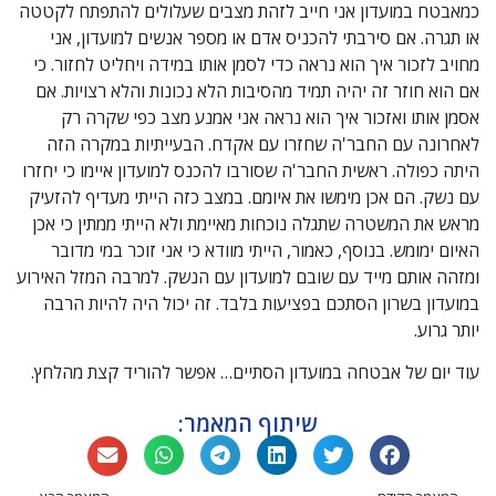
כמאבטח במועדון אני חייב לזהת מצבים שעלולים להתפתח לקטטה
או תגרה. אם סירבתי להכניס אדם או מספר אנשים למועדון, אני
מחויב לזכור איך הוא נראה כדי לסמן אותו במידה ויחליט לחזור. כי
אם הוא חוזר זה יהיה תמיד מהסיבות הלא נכונות והלא רצויות. אם
אסמן אותו ואזכור איך הוא נראה אני אמנע מצב כפי שקרה רק
לאחרונה עם החבר'ה שחזרו עם אקדח. הבעייתיות במקרה הזה
היתה כפולה. ראשית החבר'ה שסורבו להכנס למועדון איימו כי יחזרו
עם נשק. הם אכן מימשו את איומם. במצב כזה הייתי מעדיף להזעיק
מראש את המשטרה שתגלה נוכחות מאיימת ולא הייתי ממתין כי אכן
האיום ימומש. בנוסף, כאמור, הייתי מוודא כי אני זוכר במי מדובר
ומזהה אותם מייד עם שובם למועדון עם הנשק. למרבה המזל האירוע
במועדון בשרון הסתכם בפציעות בלבד. זה יכול היה להיות הרבה
יותר גרוע.
עוד יום של אבטחה במועדון הסתיים… אפשר להוריד קצת מהלחץ.
שיתוף המאמר: