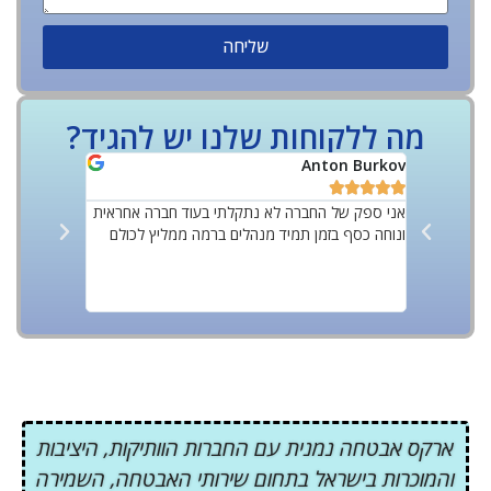
שליחה
מה ללקוחות שלנו יש להגיד?
Yoff Rozov
Anton Burkov










אני ספק של החברה לא נתקלתי בעוד חברה אחראית
ונוחה כסף בזמן תמיד מנהלים ברמה ממליץ לכולם
ביותר מאבטחים
עם אוכלוסייה 
על החברה עם 
בסטנדרטים גב
ארקס אבטחה נמנית עם החברות הוותיקות, היציבות
והמוכרות בישראל בתחום שירותי האבטחה, השמירה