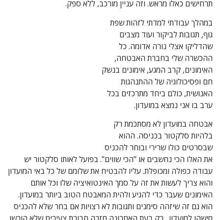
תרחישים כאלו מראש. וזה עניין מורכב, ללא ספק.
במהלך עבודתי למדתי לזהות שפת
גוף, תגובות לביקור ועוד מצבים
שהדליקו אצלי נורה אדומה. כל
ההכשרה שלי בחברת האבטחה,
האימונים, קרב המגע, אימונים בנשק
חם ופסיכולוגיה של ההתנהגות
האנושית, כולם ביחד מתרכזים בכל
ערב בו אני נמצא במועדון.
אבטחה במועדון לא מסתכמת רק
בלהיות סלקטור בכניסה. ההוא
שבסרטים כולו שרירי ובוחר להכניס
את האלו הכי נחשבים או "הכי שווים". בפועל לאותו סלקטור יש
עבודה כפולה ומכופלת. עליו להבטיח את שלומם של כל באי המועדון
והוא צריך לעשות את זה על סמך האינטואיציה שלו וכל אותם
האימונים שעבר כדי להגיע ולהית המאבטח הטוב ביותר במועדון.
הוא גם זה שיזהה סימנים ותגובות לא רצויות אם בחר שלא להכניס
מישהו למועדון. רק בעת האחרונה חזרה חבורת צעירים שלא הורשו