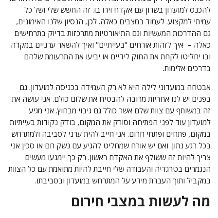
להכנס למועדון בשרון עם אקדח וירו בו. זה החשש שלי ושל כל
עמיתי למקצוע. לעמוד במצבים כאלה. לכן, הנסיון שלנו האימונים,
גם ההדרכות המעשיות וגם התיאורטיות מתרכזות בדיוק בתרחישים
כאלה – איך לזהות אורחים "בעייתיים" ואיך להשאר ערניים במקרה
ובו יחליטו לקחת את החוק לידיים או יביעו את התרעומת שלהם
בדרכים אלימות.
אבטחה במועדוני לילה היא לא רק העמידה בכניסה למועדון. גם
בפנים יש לנו אחריות מרובה להבטיח את שלום כולם. אני עושה את
זה במשותף עם צוות שלם אשר כולל גם גיבוי מבחוץ. אני מגיע
למועדון עוד לפני הפתיחה וסורק את המקום, בודק נקודות בעייתיות
במקום, פתחים ופתחי חרום. אני חייב להית ערני לסביבה ולמתרחש
בכל רגע נתון. ואם יש אורח שמחליט להגיע עם נשק חם או סכין אני
צריך להיות זה ששולף את האקדח ראשון. רק כך יימנעו מעשים
הנגמרים בטרגדיה והעבודה שלי חייבת להיות מתואמת עם כל הצוות
במקביל ותוך העברת מידע על המתרחש במועדון ובסביבתו.
מה לעשות במצבי חירום