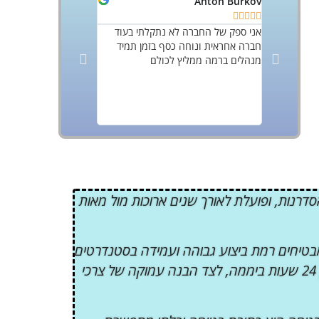
Yoff Rozov
Anton Burkov










אני ספק של החברה לא נתקלתי בעוד
עו
חברה אחראית ונוחה כסף בזמן תמיד
ברמה גבוה ביותר מאבטח
מנהלים ברמה ממליץ לכולם
ומנומסים פוטרים כל נוש
בעיתית, עם אוכלוסייה מ
החברה עם ברצונכם לשמ
אבטחה בסטנדרטים גבוה
תעשייתי
רנות, ופועלת לאורך שנים ארוכות מול מאות
מבטיחים רמת ביצוע גבוהה ועמידה בסטנדרטים
מחמירים בכל פרויקט. לקוחותינו בוחרים בארקס בזכות שילוב מוכח של מקצועיות, אמינות ושירות אחראי וזמין 24 שעות ביממה, לצד הבנה עמוקה של צרכי