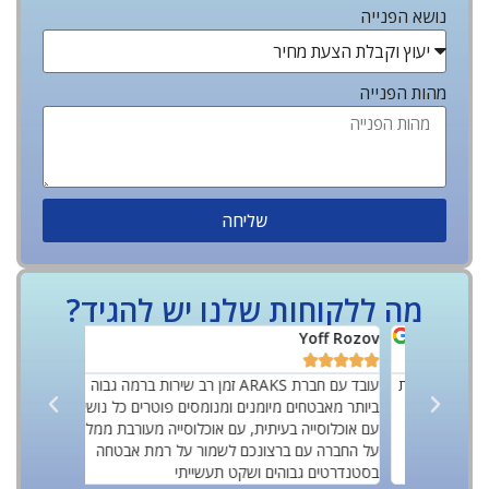
נושא הפנייה
מהות הפנייה
שליחה
מה ללקוחות שלנו יש להגיד?
TNOVETSKI
Yoff Rozov










רה אחראית
עובד עם חברת ARAKS זמן רב שירות ברמה גבוה
r 11 years.
ץ לכולם
ביותר מאבטחים מיומנים ומנומסים פוטרים כל נושא
Great guys.
עם אוכלוסייה בעיתית, עם אוכלוסייה מעורבת ממליץ
mportantly
על החברה עם ברצונכם לשמור על רמת אבטחה
honest.
בסטנדרטים גבוהים ושקט תעשייתי