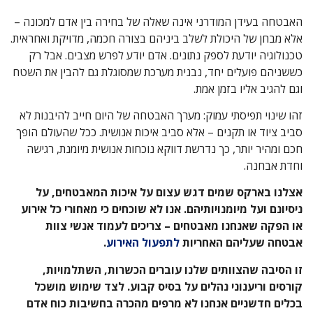
האבטחה בעידן המודרני אינה שאלה של בחירה בין אדם למכונה –
אלא מבחן של היכולת לשלב ביניהם בצורה חכמה, מדויקת ואחראית.
טכנולוגיה יודעת לספק נתונים. אדם יודע לפרש מצבים. אבל רק
כששניהם פועלים יחד, נבנית מערכת שמסוגלת גם להבין את השטח
וגם להגיב אליו בזמן אמת.
זהו שינוי תפיסתי עמוק: מערך האבטחה של היום חייב להיבנות לא
סביב ציוד או תקנים – אלא סביב איכות אנושית. ככל שהעולם הופך
חכם ומהיר יותר, כך נדרשת דווקא נוכחות אנושית מיומנת, רגישה
וחדת אבחנה.
אצלנו בארקס שמים דגש עצום על איכות המאבטחים, על
ניסיונם ועל מיומנויותיהם. אנו לא שוכחים כי מאחורי כל אירוע
או הפקה שאנחנו מאבטחים – צריכים לעמוד אנשי צוות
אבטחה שעליהם האחריות
לתפעול האירוע
.
זו הסיבה שהצוותים שלנו עוברים הכשרות, השתלמויות,
קורסים וריענוני נהלים על בסיס קבוע. לצד שימוש מושכל
בכלים חדשניים אנחנו לא מרפים מהכרה בחשיבות כוח אדם