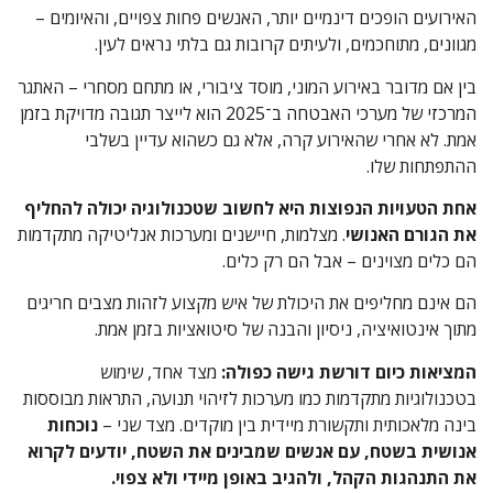
האירועים הופכים דינמיים יותר, האנשים פחות צפויים, והאיומים –
מגוונים, מתוחכמים, ולעיתים קרובות גם בלתי נראים לעין.
בין אם מדובר באירוע המוני, מוסד ציבורי, או מתחם מסחרי – האתגר
המרכזי של מערכי האבטחה ב־2025 הוא לייצר תגובה מדויקת בזמן
אמת. לא אחרי שהאירוע קרה, אלא גם כשהוא עדיין בשלבי
ההתפתחות שלו.
אחת הטעויות הנפוצות היא לחשוב שטכנולוגיה יכולה להחליף
את הגורם האנושי
. מצלמות, חיישנים ומערכות אנליטיקה מתקדמות
הם כלים מצוינים – אבל הם רק כלים.
הם אינם מחליפים את היכולת של איש מקצוע לזהות מצבים חריגים
מתוך אינטואיציה, ניסיון והבנה של סיטואציות בזמן אמת.
המציאות כיום דורשת גישה כפולה:
מצד אחד, שימוש
בטכנולוגיות מתקדמות כמו מערכות לזיהוי תנועה, התראות מבוססות
בינה מלאכותית ותקשורת מיידית בין מוקדים. מצד שני –
נוכחות
אנושית בשטח, עם אנשים שמבינים את השטח, יודעים לקרוא
את התנהגות הקהל, ולהגיב באופן מיידי ולא צפוי.