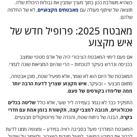
כשהיא משולבת נכון בתוך מערך שמבין את גבולות היכולת שלה.
תוצאה של שיתוף פעולה עם
מאבטחים מקצועיים
, לא של החלפה
שלהם.
מאבטח 2025: פרופיל חדש של
איש מקצוע
אם פעם דימוי המאבטח הציבורי היה של אדם סטטי שמוצב
בכניסה ונדרש בעיקר לנוכחות – הרי שהיום המציאות שונה לגמרי.
המאבטח של היום הוא לא שומר, אלא מפעיל שטח, סוכן אבטחה,
מתאם מבצעי – ובעיקר,
איש מקצוע שצריך לדעת הרבה יותר
ממה שלימדו בקורסים של פעם.
התפקיד כבר לא נגמר בעמידה ליד שער, אלא כולל
שליטה בכלים
טכנולוגיים, תגובה למצבי קצה, תקשורת בזמן אמת עם חדרי
בקרה
, הבנה של ניתוח שטח, והכרה של פרוטוקולים מבצעיים.
המאבטח המודרני פועל בסביבה רוויה במידע – ומצופה ממנו לדעת
לברור את המידע החשוב, לפעול מיידית כשצריך, ולשמור על שיקול