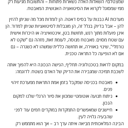
שמצטלם? השאלות האלה נשארות פתוחות – והתשובות מגיעות רק
ממי שמסוגל לקרוא את הסיטואציה האנושית: המאבטח.
מערכות AI נבנות על בסיס דאטה. הן לומדות מכל מה שניתן להזין
להן – אבל בדיוק בגלל זה, הן מוגבלות לסיטואציות שניתן למדוד. הן
אינן פועלות מתוך רגש, תחושת בטן, אינטואיציה או היכרות אישית
עם שטח מסוים. מאבטח מנוסה, לעומת זאת, מזהה גם "שקט לא
נורמלי", שינוי באווירה, או תחושה כללית שמשהו לא כשגרה – גם
אם לא הופיעה כל התראה טכנית.
במקום לראות בטכנולוגיה תחליף, הגישה הנכונה היא להפוך אותה
לשכבת תמיכה שמגבירה את הדיוק של האדם בשטח. לדוגמה:
מאבטח בכניסה שמקבל בזמן אמת התראות ממערכת זיהוי
פנים.
ניתוח תנועה אוטומטי שמכוון את סיור הרגלי שלנו למקום
הנכון.
חיישנים שמאפשרים התמקדות במוקדים חמים עוד לפני
שהבעיה גלויה לעין.
הבינה המלאכותית מביאה איתה ערך רב – אך הוא מתממש רק