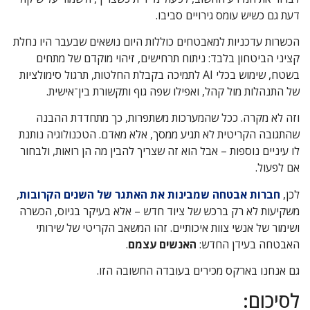
דעת גם כשיש עומס גירויים סביבו.
הכשרות עדכניות למאבטחים כוללות היום נושאים שבעבר היו נחלת
קציני הביטחון בלבד: ניתוח תרחישים, זיהוי מוקדם של מתחים
בשטח, שימוש בכלי AI לתמיכה בקבלת החלטות, תרגול סימולציות
של התנהלות מול קהל, ואפילו שפה גוף ותקשורת בין־אישית.
וזה לא מקרה. ככל שהמערכות משתפרות, כך מתחדדת ההבנה
שהתגובה הקריטית לא תגיע ממסך, אלא מאדם. הטכנולוגיה נותנת
לו עיניים נוספות – אבל הוא זה שצריך להבין מה הן רואות, ולבחור
אם לפעול.
לכן,
חברות אבטחה שמבינות את האתגר של השנים הקרובות
,
משקיעות לא רק ברכש של ציוד חדש – אלא בעיקר בגיוס, הכשרה
ושימור של אנשי צוות איכותיים. זהו המשאב הקריטי של שירותי
האבטחה בעידן החדש:
האנשים עצמם
.
גם אנחנו בארקס מכירים בעובדה החשובה הזו.
לסיכום: